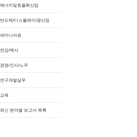
에너지및효율화산업
반도체/디스플레이/광산업
세미나자료
연감/백서
경영/인사/노무
연구개발실무
교육
최신 분야별 보고서 목록