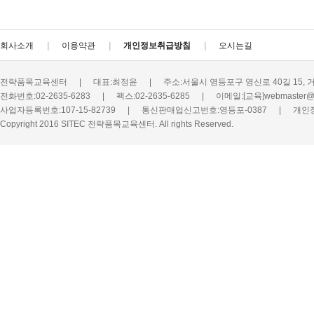
회사소개
이용약관
개인정보취급방침
오시는길
전략품목교육센터
|
대표:최정윤
|
주소:서울시 영등포구 영신로 40길 15, 
전화번호:02-2635-6283
|
팩스:02-2635-6285
|
이메일:[교육]webmaster@s
사업자등록번호:107-15-82739
|
통신판매업신고번호:영등포-0387
|
개인
Copyright 2016 SITEC 전략품목교육센터. All rights Reserved.