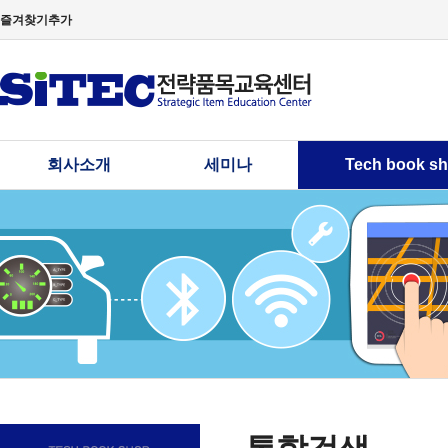
즐겨찾기추가
회사소개
세미나
Tech book s