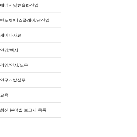
에너지및효율화산업
반도체/디스플레이/광산업
세미나자료
연감/백서
경영/인사/노무
연구개발실무
교육
최신 분야별 보고서 목록