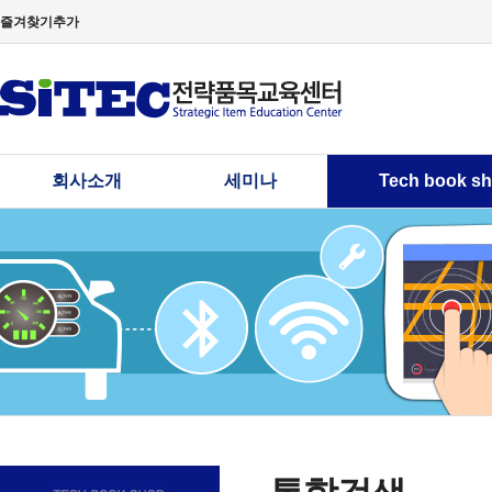
즐겨찾기추가
회사소개
세미나
Tech book s