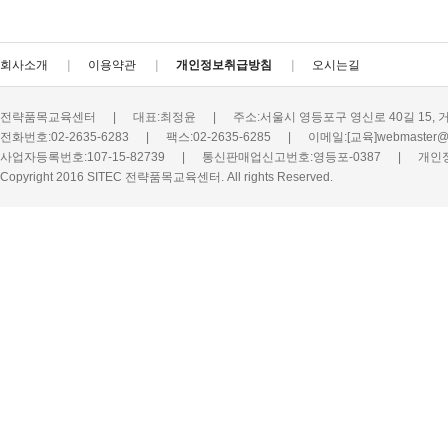
회사소개
이용약관
개인정보취급방침
오시는길
전략품목교육센터
|
대표:최정윤
|
주소:서울시 영등포구 영신로 40길 15, 
전화번호:02-2635-6283
|
팩스:02-2635-6285
|
이메일:[교육]webmaster@s
사업자등록번호:107-15-82739
|
통신판매업신고번호:영등포-0387
|
개인
Copyright 2016 SITEC 전략품목교육센터. All rights Reserved.