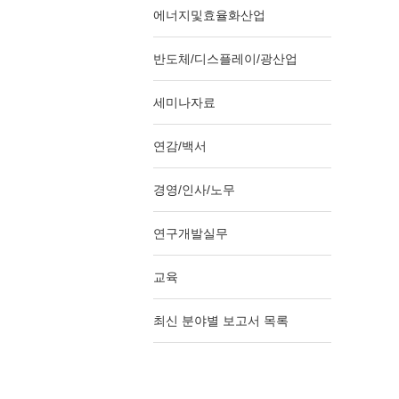
에너지및효율화산업
반도체/디스플레이/광산업
세미나자료
연감/백서
경영/인사/노무
연구개발실무
교육
최신 분야별 보고서 목록