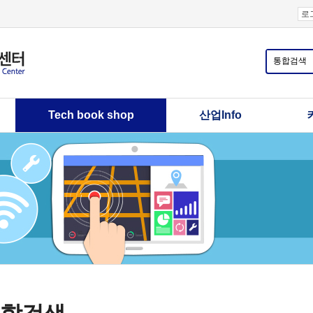
로
Tech book shop
산업Info