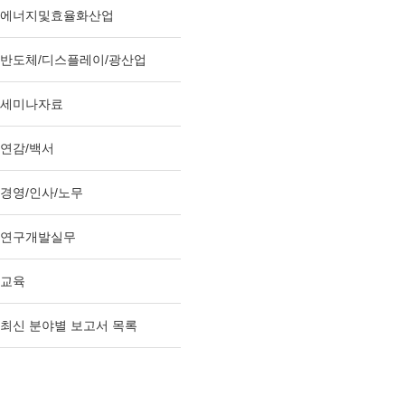
에너지및효율화산업
반도체/디스플레이/광산업
세미나자료
연감/백서
경영/인사/노무
연구개발실무
교육
최신 분야별 보고서 목록