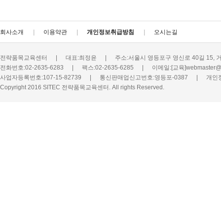
회사소개
이용약관
개인정보취급방침
오시는길
전략품목교육센터
|
대표:최정윤
|
주소:서울시 영등포구 영신로 40길 15, 
전화번호:02-2635-6283
|
팩스:02-2635-6285
|
이메일:[교육]webmaster@s
사업자등록번호:107-15-82739
|
통신판매업신고번호:영등포-0387
|
개인
Copyright 2016 SITEC 전략품목교육센터. All rights Reserved.