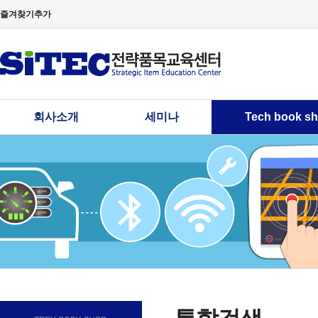
즐겨찾기추가
회사소개
세미나
Tech book s